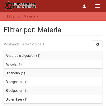
Toggl
navig
Filtrar por: Materia
Filtrar por: Materia
Mostrando ítems 1-10 de 1
Anaerobic digestion (1)
Avícola (1)
Bioabono (1)
Biodigester (1)
Biodigestor (1)
Biofertilizer (1)