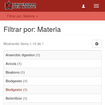
Toggl
navig
Filtrar por: Materia
Filtrar por: Materia
Mostrando ítems 1-10 de 1
Anaerobic digestion (1)
Avícola (1)
Bioabono (1)
Biodigester (1)
Biodigestor (1)
Biofertilizer (1)