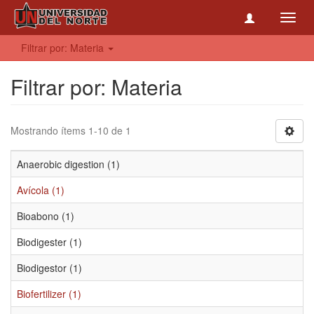
Toggl
navig
Filtrar por: Materia
Filtrar por: Materia
Mostrando ítems 1-10 de 1
Anaerobic digestion (1)
Avícola (1)
Bioabono (1)
Biodigester (1)
Biodigestor (1)
Biofertilizer (1)