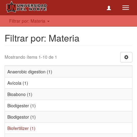
Toggl
navig
Filtrar por: Materia
Filtrar por: Materia
Mostrando ítems 1-10 de 1
Anaerobic digestion (1)
Avícola (1)
Bioabono (1)
Biodigester (1)
Biodigestor (1)
Biofertilizer (1)