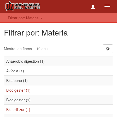
Toggl
navig
Filtrar por: Materia
Filtrar por: Materia
Mostrando ítems 1-10 de 1
Anaerobic digestion (1)
Avícola (1)
Bioabono (1)
Biodigester (1)
Biodigestor (1)
Biofertilizer (1)