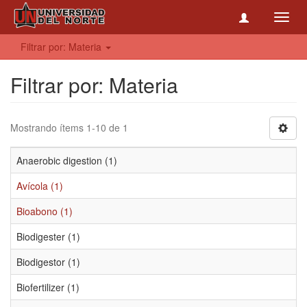
Toggl
navig
Filtrar por: Materia
Filtrar por: Materia
Mostrando ítems 1-10 de 1
Anaerobic digestion (1)
Avícola (1)
Bioabono (1)
Biodigester (1)
Biodigestor (1)
Biofertilizer (1)