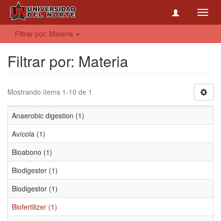
Toggl
navig
Filtrar por: Materia
Filtrar por: Materia
Mostrando ítems 1-10 de 1
Anaerobic digestion (1)
Avícola (1)
Bioabono (1)
Biodigester (1)
Biodigestor (1)
Biofertilizer (1)