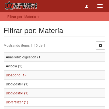
Toggl
navig
Filtrar por: Materia
Filtrar por: Materia
Mostrando ítems 1-10 de 1
Anaerobic digestion (1)
Avícola (1)
Bioabono (1)
Biodigester (1)
Biodigestor (1)
Biofertilizer (1)