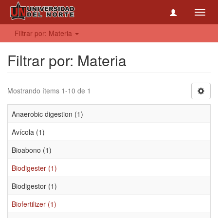
Toggl
navig
Filtrar por: Materia
Filtrar por: Materia
Mostrando ítems 1-10 de 1
Anaerobic digestion (1)
Avícola (1)
Bioabono (1)
Biodigester (1)
Biodigestor (1)
Biofertilizer (1)