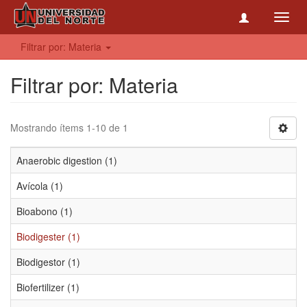
Toggl
navig
Filtrar por: Materia
Filtrar por: Materia
Mostrando ítems 1-10 de 1
Anaerobic digestion (1)
Avícola (1)
Bioabono (1)
Biodigester (1)
Biodigestor (1)
Biofertilizer (1)