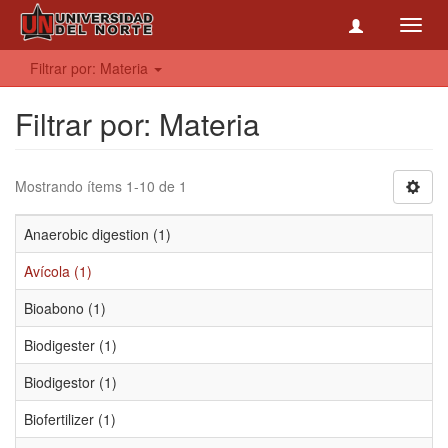
Toggl
navig
Filtrar por: Materia
Filtrar por: Materia
Mostrando ítems 1-10 de 1
Anaerobic digestion (1)
Avícola (1)
Bioabono (1)
Biodigester (1)
Biodigestor (1)
Biofertilizer (1)