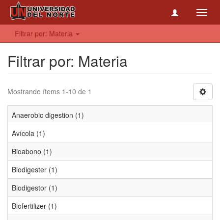
Toggl
navig
Filtrar por: Materia
Filtrar por: Materia
Mostrando ítems 1-10 de 1
Anaerobic digestion (1)
Avícola (1)
Bioabono (1)
Biodigester (1)
Biodigestor (1)
Biofertilizer (1)