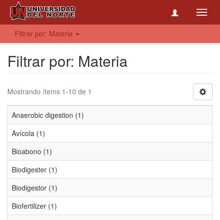
Toggl
navig
Filtrar por: Materia
Filtrar por: Materia
Mostrando ítems 1-10 de 1
Anaerobic digestion (1)
Avícola (1)
Bioabono (1)
Biodigester (1)
Biodigestor (1)
Biofertilizer (1)