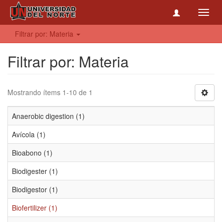
Toggl
navig
Filtrar por: Materia
Filtrar por: Materia
Mostrando ítems 1-10 de 1
Anaerobic digestion (1)
Avícola (1)
Bioabono (1)
Biodigester (1)
Biodigestor (1)
Biofertilizer (1)