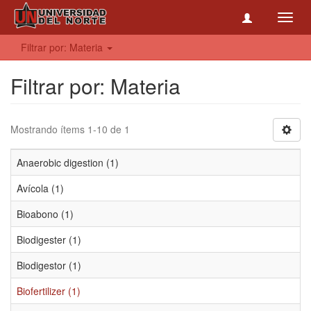
Toggl
navig
Filtrar por: Materia
Filtrar por: Materia
Mostrando ítems 1-10 de 1
Anaerobic digestion (1)
Avícola (1)
Bioabono (1)
Biodigester (1)
Biodigestor (1)
Biofertilizer (1)