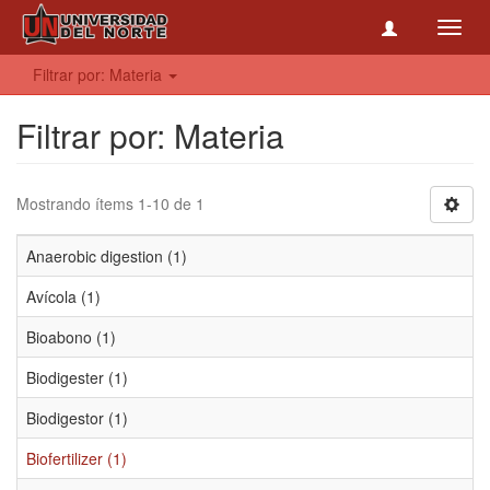
Toggl
navig
Filtrar por: Materia
Filtrar por: Materia
Mostrando ítems 1-10 de 1
Anaerobic digestion (1)
Avícola (1)
Bioabono (1)
Biodigester (1)
Biodigestor (1)
Biofertilizer (1)