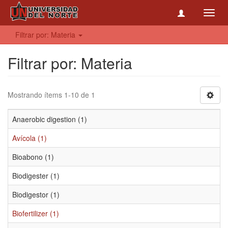
Toggl
navig
Filtrar por: Materia
Filtrar por: Materia
Mostrando ítems 1-10 de 1
Anaerobic digestion (1)
Avícola (1)
Bioabono (1)
Biodigester (1)
Biodigestor (1)
Biofertilizer (1)