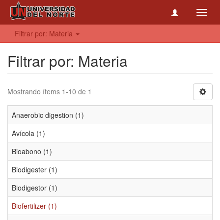
Toggl
navig
Filtrar por: Materia
Filtrar por: Materia
Mostrando ítems 1-10 de 1
Anaerobic digestion (1)
Avícola (1)
Bioabono (1)
Biodigester (1)
Biodigestor (1)
Biofertilizer (1)