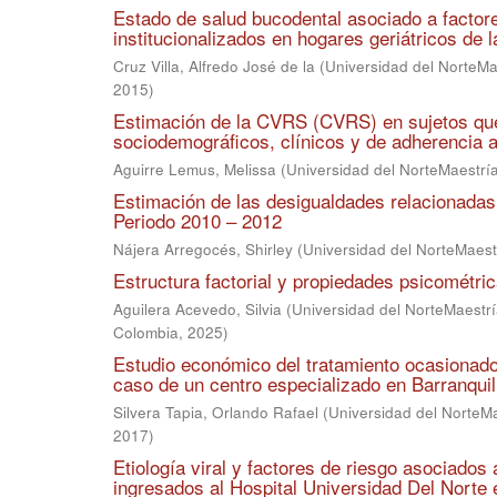
Estado de salud bucodental asociado a factor
institucionalizados en hogares geriátricos de l
Cruz Villa, Alfredo José de la
(
Universidad del NorteMa
2015
)
Estimación de la CVRS (CVRS) en sujetos que
sociodemográficos, clínicos y de adherencia a
Aguirre Lemus, Melissa
(
Universidad del NorteMaestrí
Estimación de las desigualdades relacionadas
Periodo 2010 – 2012
Nájera Arregocés, Shirley
(
Universidad del NorteMaest
Estructura factorial y propiedades psicométric
Aguilera Acevedo, Silvia
(
Universidad del NorteMaestrí
Colombia
,
2025
)
Estudio económico del tratamiento ocasionado 
caso de un centro especializado en Barranquil
Silvera Tapia, Orlando Rafael
(
Universidad del NorteM
2017
)
Etiología viral y factores de riesgo asociados
ingresados al Hospital Universidad Del Norte