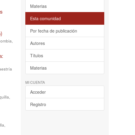
Materias
as
Esta comunidad
Por fecha de publicación
a)
lombia
,
Autores
a:
Títulos
Materias
aestría
MI CUENTA
Acceder
uilla,
Registro
la,