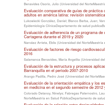
Benavides Osorio, Julio
(
Universidad del NorteMaestr
Evaluación comparativa de guías de práctica cl
adultos en américa latina: revisión sistemática 
Lukowiecki González, Daniel
;
Blanco Barba, Juan
;
Var
Epidemiología ClínicaDepartamento de salud publicaBa
Evaluación de adherencia de un programa de c
Cartagena durante el 2019 y 2020
Narváez Arrieta, Eblis
(
Universidad del NorteMaestría 
Evaluación de factores de riesgo cardiovascula
2016
Salamanca Benavides, María Angelita
(
Universidad de
Evaluación de la estructura y procesos aplicad
Barranquilla en el periodo 2007-2010
Arango Padilla, Pedro José
(
Universidad del NorteMae
Evaluación de la orientación empática y los es
en medicina en el segundo semestre de 2012 y
Colorado Delanoy, Ninelys
;
Fabregas Paternostro, La
NorteMaestría en Salud PúblicaDepartamento de salud
Evaluación de la relación entre desigualdades