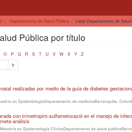
ud
Departamento de Salud Pública
Listar Departamento de Salud P
lud Pública por título
O
P
Q
R
S
T
U
V
W
X
Y
Z
Ir
natal realizadas por medio de la guía de diabetes gestacion
aestría en EpidemiologíaDepartamento de medicinaBarranquilla, Colom
arada con trímetropim-sulfametoxazol en el manejo de infec
 meta-análisis
eMaestría en Epidemiología ClínicaDepartamento de salud publicaBarran