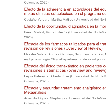
Colombia
,
2025
)
Efecto de la adherencia en actividades del eq
metas clínicas establecidas en el programa d
Castaño Vergara, Martha Matilde
(
Universidad del Nor
Efecto de la oportunidad diagnóstica en la mo
Pérez Madrid, Richard Jesús
(
Universidad del NorteMa
2025
)
Eficacia de los fármacos utilizados para el t
revisión de revisiones (Overview of Review)
Maestre Valera, Andrea Carolina
;
Sanguino Jaramillo, 
en Epidemiología ClínicaDepartamento de salud public
Eficacia del ácido tranexámico en pacientes co
revisiones sistemáticas (overview and review
Leyva Paternina, Alberto José
(
Universidad del NorteM
Colombia
,
2025
)
Eficacia y seguridad tratamiento analgésico 
Metaanálisis
Arias Rodríguez, Stephania
(
Universidad del NorteMae
Colombia
,
2025
)