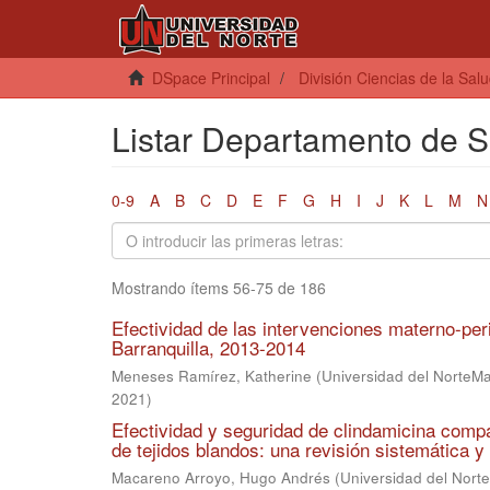
DSpace Principal
División Ciencias de la Sal
Listar Departamento de Sa
0-9
A
B
C
D
E
F
G
H
I
J
K
L
M
N
Mostrando ítems 56-75 de 186
Efectividad de las intervenciones materno-peri
Barranquilla, 2013-2014
Meneses Ramírez, Katherine
(
Universidad del NorteM
2021
)
Efectividad y seguridad de clindamicina comp
de tejidos blandos: una revisión sistemática y
Macareno Arroyo, Hugo Andrés
(
Universidad del Nort