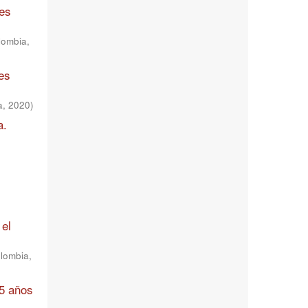
res
lombia
,
es
a
,
2020
)
a.
 el
olombia
,
 5 años