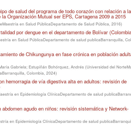
uipo de salud del programa de todo corazón con relación a l
e la Organización Mutual ser EPS, Cartagena 2009 a 2015
teMaestría en Salud PúblicaDepartamento de Salud Pública
,
2016
)
rtalidad por dengue en el departamento de Bolívar (Colombi
estría en Salud PúblicaDepartamento de salud publicaBarranquilla, Co
ratamiento de Chikungunya en fase crónica en población adult
María Gabriela
;
Estupiñán Bohórquez, Andrés
(
Universidad del NorteM
aBarranquilla, Colombia
,
2024
)
n hemorragia de vía digestiva alta en adultos: revisión de
)
aestría en Epidemiología ClínicaDepartamento de salud publicaBarranq
en abdomen agudo en niños: revisión sistemática y Network-
stría en Epidemiología ClínicaDepartamento de salud publicaBarranquil