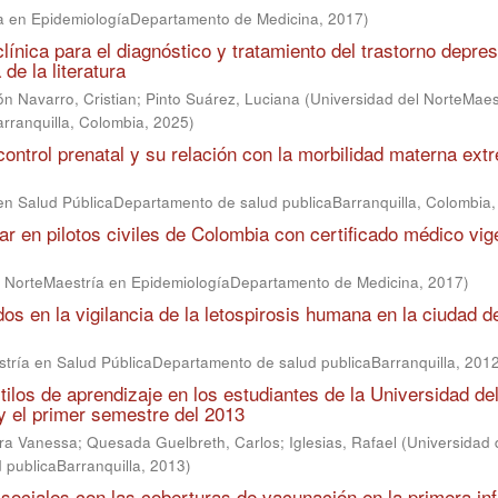
ía en EpidemiologíaDepartamento de Medicina
,
2017
)
ínica para el diagnóstico y tratamiento del trastorno depre
de la literatura
ón Navarro, Cristian
;
Pinto Suárez, Luciana
(
Universidad del NorteMaes
rranquilla, Colombia
,
2025
)
ontrol prenatal y su relación con la morbilidad materna ext
en Salud PúblicaDepartamento de salud publicaBarranquilla, Colombia
r en pilotos civiles de Colombia con certificado médico vig
l NorteMaestría en EpidemiologíaDepartamento de Medicina
,
2017
)
os en la vigilancia de la letospirosis humana en la ciudad d
stría en Salud PúblicaDepartamento de salud publicaBarranquilla
,
201
tilos de aprendizaje en los estudiantes de la Universidad de
 el primer semestre del 2013
ura Vanessa
;
Quesada Guelbreth, Carlos
;
Iglesias, Rafael
(
Universidad 
 publicaBarranquilla
,
2013
)
 sociales con las coberturas de vacunación en la primera in