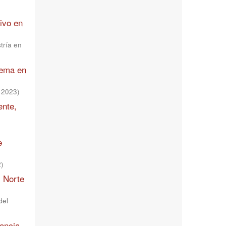
sivo en
tría en
rema en
,
2023
)
ente,
e
2
)
l Norte
del
fancia