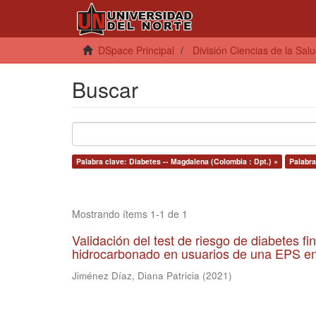
DSpace Principal
División Ciencias de la Sal
Buscar
Palabra clave: Diabetes -- Magdalena (Colombia : Dpt.) ×
Palabra
Mostrando ítems 1-1 de 1
Validación del test de riesgo de diabetes f
hidrocarbonado en usuarios de una EPS e
Jiménez Díaz, Diana Patricia
(
2021
)