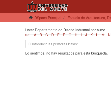
DSpace Principal
Escuela de Arquitectura, D
Listar Departamento de Diseño Industrial por autor
0-9
A
B
C
D
E
F
G
H
I
J
K
L
M
N
Lo sentimos, no hay resultados para esta búsqueda.