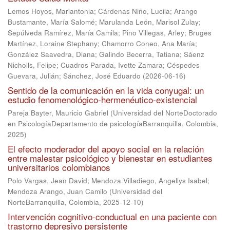
Lemos Hoyos, Mariantonia
;
Cárdenas Niño, Lucila
;
Arango
Bustamante, María Salomé
;
Marulanda León, Marisol Zulay
;
Sepúlveda Ramírez, María Camila
;
Pino Villegas, Arley
;
Bruges
Martínez, Loraine Stephany
;
Chamorro Coneo, Ana María
;
González Saavedra, Diana
;
Galindo Becerra, Tatiana
;
Sáenz
Nicholls, Felipe
;
Cuadros Parada, Ivette Zamara
;
Céspedes
Guevara, Julián
;
Sánchez, José Eduardo
(
2026-06-16
)
Sentido de la comunicación en la vida conyugal: un
estudio fenomenológico-hermenéutico-existencial
Pareja Bayter, Mauricio Gabriel
(
Universidad del NorteDoctorado
en PsicologíaDepartamento de psicologíaBarranquilla, Colombia
,
2025
)
El efecto moderador del apoyo social en la relación
entre malestar psicológico y bienestar en estudiantes
universitarios colombianos
Polo Vargas, Jean David
;
Mendoza Villadiego, Angellys Isabel
;
Mendoza Arango, Juan Camilo
(
Universidad del
NorteBarranquilla, Colombia
,
2025-12-10
)
Intervención cognitivo-conductual en una paciente con
trastorno depresivo persistente