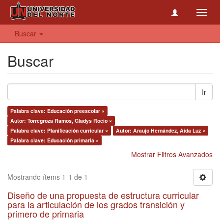
Toggl
navig
Buscar
Buscar
Ir
Palabra clave: Educación preescolar ×
Autor: Torregroza Ramos, Gladys Rocío ×
Palabra clave: Planificación curricular ×
Autor: Araujo Hernández, Aida Luz ×
Palabra clave: Educación primaria ×
Mostrar Filtros Avanzados
Mostrando ítems 1-1 de 1
Diseño de una propuesta de estructura curricular
para la articulación de los grados transición y
primero de primaria