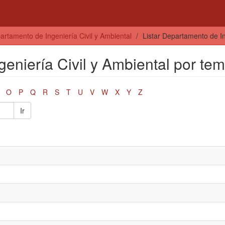
artamento de Ingeniería Civil y Ambiental
Listar Departamento de In
eniería Civil y Ambiental por te
O
P
Q
R
S
T
U
V
W
X
Y
Z
Ir