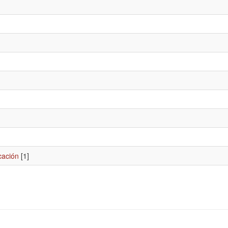
cación
[1]