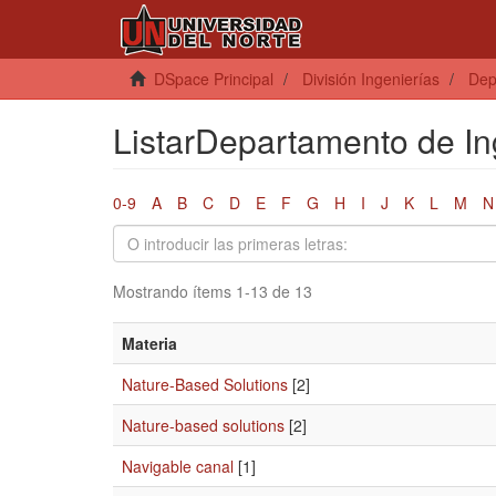
DSpace Principal
División Ingenierías
Dep
ListarDepartamento de Ing
0-9
A
B
C
D
E
F
G
H
I
J
K
L
M
N
Mostrando ítems 1-13 de 13
Materia
Nature-Based Solutions
[2]
Nature-based solutions
[2]
Navigable canal
[1]