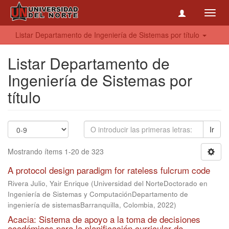
Toggl
navig
Listar Departamento de Ingeniería de Sistemas por título
Listar Departamento de
Ingeniería de Sistemas por
título
Ir
Mostrando ítems 1-20 de 323
A protocol design paradigm for rateless fulcrum code
Rivera Julio, Yair Enrique
(
Universidad del NorteDoctorado en
Ingeniería de Sistemas y ComputaciónDepartamento de
ingeniería de sistemasBarranquilla, Colombia
,
2022
)
Acacia: Sistema de apoyo a la toma de decisiones
académicas para la planificación curricular de