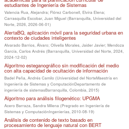
estudiantes de Ingeniería de Sistemas
Valencia Rua, Alejandra
;
Flórez Carbonell, Elvira Elena
;
Carrasquilla Escobar, Juan Miguel
(
Barranquilla, Universidad del
Norte, 2026
,
2026-06-01
)
AlertaBQ, aplicación móvil para la seguridad urbana en
contexto de ciudades inteligentes
Alvarado Barrios, Álvaro
;
Olivella Morales, Jaider Javier
;
Mendoza
García, Carlos Andrés
(
Barranquilla, Universidad del Norte, 2024
,
2024-12-02
)
Algoritmo esteganográfico sin modificación del medio
con alta capacidad de ocultación de información
Badel Peña, Andrés Camilo
(
Universidad del NorteMaestría en
Ingeniería de Sistemas y ComputaciónDepartamento de
ingeniería de sistemasBarranquilla, Colombia
,
2015
)
Algoritmo para análisis filogenético: UPGMA
Acero Barraza, Sandra Milena
(
Pregrado en Ingeniería de
Sistemas y ComputaciónIngenierías
,
2010-08-19
)
Análisis de contenido de texto basado en
procesamiento de lenguaje natural con BERT