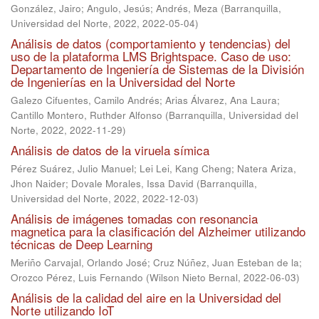
González, Jairo
;
Angulo, Jesús
;
Andrés, Meza
(
Barranquilla,
Universidad del Norte, 2022
,
2022-05-04
)
Análisis de datos (comportamiento y tendencias) del
uso de la plataforma LMS Brightspace. Caso de uso:
Departamento de Ingeniería de Sistemas de la División
de Ingenierías en la Universidad del Norte
Galezo Cifuentes, Camilo Andrés
;
Arias Álvarez, Ana Laura
;
Cantillo Montero, Ruthder Alfonso
(
Barranquilla, Universidad del
Norte, 2022
,
2022-11-29
)
Análisis de datos de la viruela símica
Pérez Suárez, Julio Manuel
;
Lei Lei, Kang Cheng
;
Natera Ariza,
Jhon Naider
;
Dovale Morales, Issa David
(
Barranquilla,
Universidad del Norte, 2022
,
2022-12-03
)
Análisis de imágenes tomadas con resonancia
magnetica para la clasificación del Alzheimer utilizando
técnicas de Deep Learning
Meriño Carvajal, Orlando José
;
Cruz Núñez, Juan Esteban de la
;
Orozco Pérez, Luis Fernando
(
Wilson Nieto Bernal
,
2022-06-03
)
Análisis de la calidad del aire en la Universidad del
Norte utilizando IoT