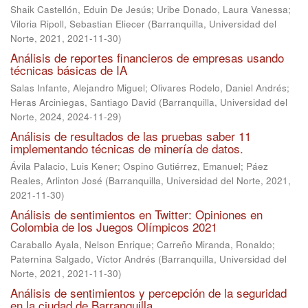
Shaik Castellón, Eduin De Jesús
;
Uribe Donado, Laura Vanessa
;
Viloria Ripoll, Sebastian Eliecer
(
Barranquilla, Universidad del
Norte, 2021
,
2021-11-30
)
Análisis de reportes financieros de empresas usando
técnicas básicas de IA
Salas Infante, Alejandro Miguel
;
Olivares Rodelo, Daniel Andrés
;
Heras Arciniegas, Santiago David
(
Barranquilla, Universidad del
Norte, 2024
,
2024-11-29
)
Análisis de resultados de las pruebas saber 11
implementando técnicas de minería de datos.
Ávila Palacio, Luis Kener
;
Ospino Gutiérrez, Emanuel
;
Páez
Reales, Arlinton José
(
Barranquilla, Universidad del Norte, 2021
,
2021-11-30
)
Análisis de sentimientos en Twitter: Opiniones en
Colombia de los Juegos Olímpicos 2021
Caraballo Ayala, Nelson Enrique
;
Carreño Miranda, Ronaldo
;
Paternina Salgado, Víctor Andrés
(
Barranquilla, Universidad del
Norte, 2021
,
2021-11-30
)
Análisis de sentimientos y percepción de la seguridad
en la ciudad de Barranquilla