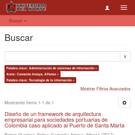
Toggl
navig
Buscar
Buscar
Ir
Palabra clave: Administración de sistemas de información ×
Autor: Camacho Amaya, Alfonso ×
Palabra clave: Tecnología de la información ×
Mostrar Filtros Avanzados
Mostrando ítems 1-1 de 1
Diseño de un framework de arquitectura
empresarial para sociedades portuarias de
Colombia caso aplicado al Puerto de Santa Marta
Botero Quintero, Felipe
;
Camacho Amaya, Alfonso
(
2017
)