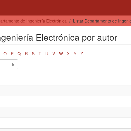
artamento de Ingeniería Electrónica
Listar Departamento de Ingenie
geniería Electrónica por autor
O
P
Q
R
S
T
U
V
W
X
Y
Z
Ir