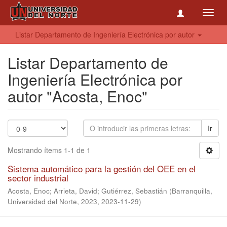
Toggl
navig
Listar Departamento de Ingeniería Electrónica por autor
Listar Departamento de
Ingeniería Electrónica por
autor "Acosta, Enoc"
Ir
Mostrando ítems 1-1 de 1
Sistema automático para la gestión del OEE en el
sector industrial
Acosta, Enoc
;
Arrieta, David
;
Gutiérrez, Sebastián
(
Barranquilla,
Universidad del Norte, 2023
,
2023-11-29
)