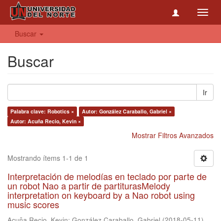
Toggl
navig
Buscar
Buscar
Ir
Palabra clave: Robotics ×
Autor: González Caraballo, Gabriel ×
Autor: Acuña Recio, Kevin ×
Mostrar Filtros Avanzados
Mostrando ítems 1-1 de 1
Interpretación de melodías en teclado por parte de
un robot Nao a partir de partiturasMelody
interpretation on keyboard by a Nao robot using
music scores
Acuña Recio, Kevin
;
González Caraballo, Gabriel
(
2018-05-11
)