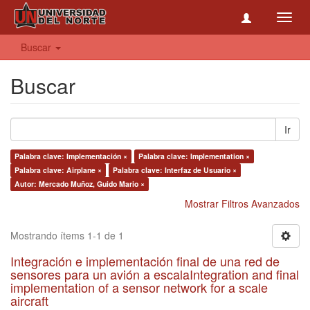
Toggl
navig
Buscar
Buscar
Ir
Palabra clave: Implementación ×
Palabra clave: Implementation ×
Palabra clave: Airplane ×
Palabra clave: Interfaz de Usuario ×
Autor: Mercado Muñoz, Guido Mario ×
Mostrar Filtros Avanzados
Mostrando ítems 1-1 de 1
Integración e implementación final de una red de
sensores para un avión a escalaIntegration and final
implementation of a sensor network for a scale
aircraft