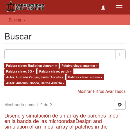
Toggl
navig
Buscar
Buscar
Ir
Palabra clave: Radiation diagram ×
Palabra clave: antenna ×
Palabra clave: 5G ×
Palabra clave: patch ×
Autor: Hurtado Vargas, Javier Andrés ×
Palabra clave: antena ×
Autor: Jusquini Tinoco, Carlos Alberto ×
Mostrar Filtros Avanzados
Mostrando ítems 1-2 de 2
Diseño y simulación de un array de parches lineal
en la banda de las microondasDesign and
simulation of an lineal array of patches in the