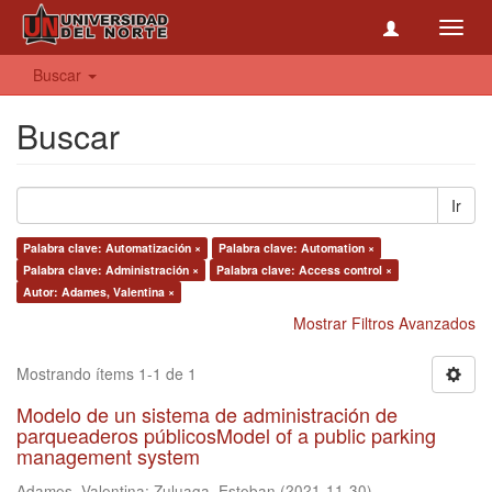
Toggl
navig
Buscar
Buscar
Ir
Palabra clave: Automatización ×
Palabra clave: Automation ×
Palabra clave: Administración ×
Palabra clave: Access control ×
Autor: Adames, Valentina ×
Mostrar Filtros Avanzados
Mostrando ítems 1-1 de 1
Modelo de un sistema de administración de
parqueaderos públicosModel of a public parking
management system
Adames, Valentina
;
Zuluaga, Esteban
(
2021-11-30
)