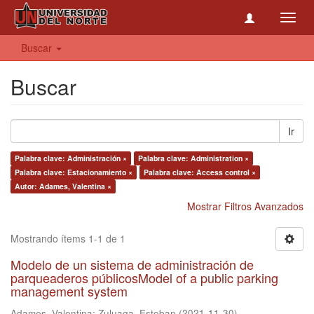
Toggl
navig
Buscar
Buscar
Ir
Palabra clave: Administración ×
Palabra clave: Administration ×
Palabra clave: Estacionamiento ×
Palabra clave: Access control ×
Autor: Adames, Valentina ×
Mostrar Filtros Avanzados
Mostrando ítems 1-1 de 1
Modelo de un sistema de administración de
parqueaderos públicosModel of a public parking
management system
Adames, Valentina
;
Zuluaga, Esteban
(
2021-11-30
)