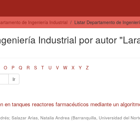
artamento de Ingeniería Industrial
Listar Departamento de Ingeniería
geniería Industrial por autor "Lar
O
P
Q
R
S
T
U
V
W
X
Y
Z
Ir
n en tanques reactores farmacéuticos mediante un algoritm
ndrés
;
Salazar Arias, Natalia Andrea
(
Barranquilla, Universidad del Nor