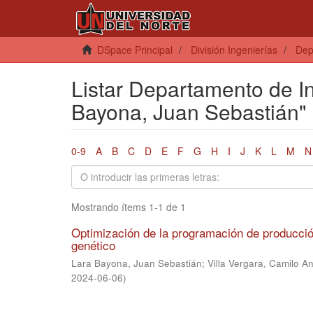
DSpace Principal
División Ingenierías
Dep
Listar Departamento de In
Bayona, Juan Sebastián"
0-9
A
B
C
D
E
F
G
H
I
J
K
L
M
N
Mostrando ítems 1-1 de 1
Optimización de la programación de producció
genético
Lara Bayona, Juan Sebastián
;
Villa Vergara, Camilo A
2024-06-06
)