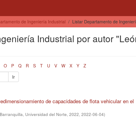
artamento de Ingeniería Industrial
Listar Departamento de Ingeniería
geniería Industrial por autor "Leó
O
P
Q
R
S
T
U
V
W
X
Y
Z
Ir
edimensionamiento de capacidades de flota vehicular en el
Barranquilla, Universidad del Norte, 2022
,
2022-06-04
)