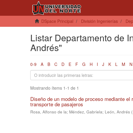
DSpace Principal
División Ingenierías
Dep
Listar Departamento de In
Andrés"
0-9
A
B
C
D
E
F
G
H
I
J
K
L
M
N
Mostrando ítems 1-1 de 1
Diseño de un modelo de proceso mediante el r
transporte de pasajeros
Rosa, Alfonso de la
;
Méndez, Gabriela
;
León, Andrés
(