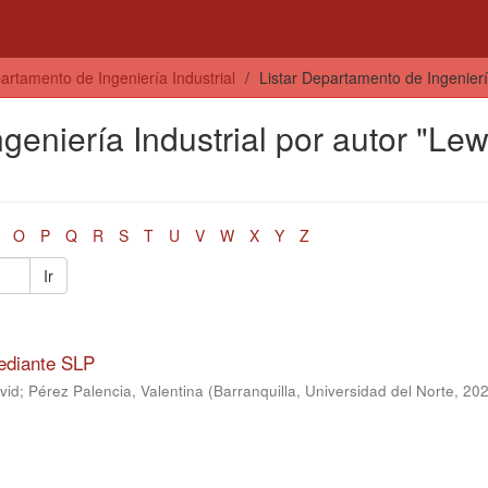
artamento de Ingeniería Industrial
Listar Departamento de Ingeniería
geniería Industrial por autor "Lew
O
P
Q
R
S
T
U
V
W
X
Y
Z
Ir
mediante SLP
vid
;
Pérez Palencia, Valentina
(
Barranquilla, Universidad del Norte, 20