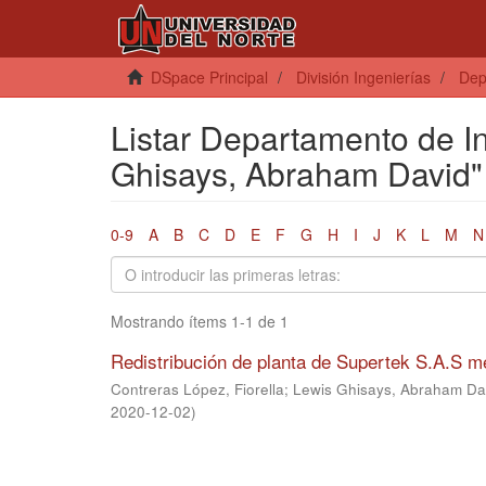
DSpace Principal
División Ingenierías
Dep
Listar Departamento de In
Ghisays, Abraham David"
0-9
A
B
C
D
E
F
G
H
I
J
K
L
M
N
Mostrando ítems 1-1 de 1
Redistribución de planta de Supertek S.A.S 
Contreras López, Fiorella
;
Lewis Ghisays, Abraham Da
2020-12-02
)