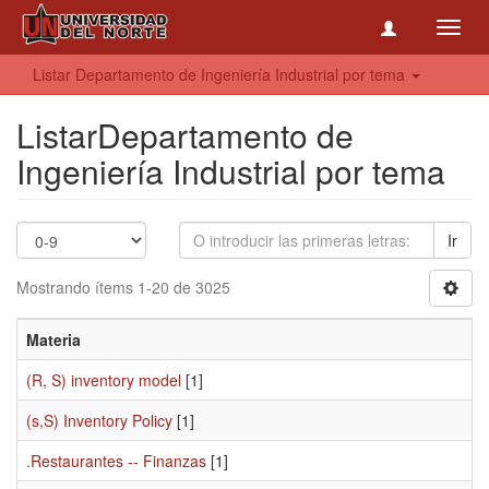
Toggl
navig
Listar Departamento de Ingeniería Industrial por tema
ListarDepartamento de
Ingeniería Industrial por tema
Ir
Mostrando ítems 1-20 de 3025
Materia
(R, S) inventory model
[1]
(s,S) Inventory Policy
[1]
.Restaurantes -- Finanzas
[1]