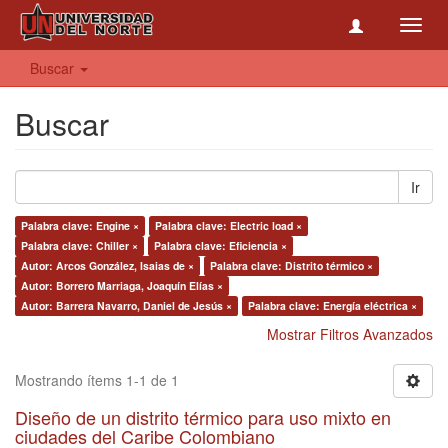
Toggl
navig
Buscar
Buscar
Ir
Palabra clave: Engine ×
Palabra clave: Electric load ×
Palabra clave: Chiller ×
Palabra clave: Eficiencia ×
Autor: Arcos González, Isaias de ×
Palabra clave: Distrito térmico ×
Autor: Borrero Marriaga, Joaquín Elías ×
Autor: Barrera Navarro, Daniel de Jesús ×
Palabra clave: Energía eléctrica ×
Mostrar Filtros Avanzados
Mostrando ítems 1-1 de 1
Diseño de un distrito térmico para uso mixto en
ciudades del Caribe Colombiano