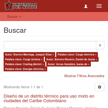
Toggl
navig
Buscar
Buscar
Ir
Autor: Borrero Marriaga, Joaquín Elías ×
Palabra clave: Carga eléctrica ×
Palabra clave: Carga térmica ×
Autor: Barrera Navarro, Daniel de Jesús ×
Palabra clave: Cooling district ×
Autor: Arcos González, Isaias de ×
Palabra clave: Energía eléctrica ×
Mostrar Filtros Avanzados
Mostrando ítems 1-1 de 1
Diseño de un distrito térmico para uso mixto en
ciudades del Caribe Colombiano
Barrera Navarro, Daniel de Jesús
;
Borrero Marriaga, Joaquín