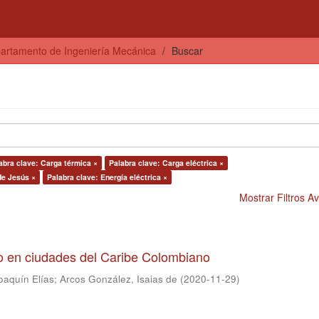
artamento de Ingeniería Mecánica
Buscar
abra clave: Carga térmica ×
Palabra clave: Carga eléctrica ×
de Jesús ×
Palabra clave: Energía eléctrica ×
Mostrar Filtros 
to en ciudades del Caribe Colombiano
oaquín Elías
;
Arcos González, Isaias de
(
2020-11-29
)