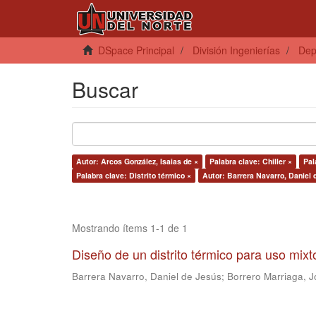
DSpace Principal
División Ingenierías
Dep
Buscar
Autor: Arcos González, Isaias de ×
Palabra clave: Chiller ×
Pal
Palabra clave: Distrito térmico ×
Autor: Barrera Navarro, Daniel 
Mostrando ítems 1-1 de 1
Diseño de un distrito térmico para uso mix
Barrera Navarro, Daniel de Jesús
;
Borrero Marriaga, J