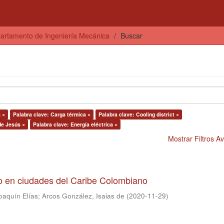
artamento de Ingeniería Mecánica
Buscar
 ×
Palabra clave: Carga térmica ×
Palabra clave: Cooling district ×
de Jesús ×
Palabra clave: Energía eléctrica ×
Mostrar Filtros 
to en ciudades del Caribe Colombiano
oaquín Elías
;
Arcos González, Isaias de
(
2020-11-29
)