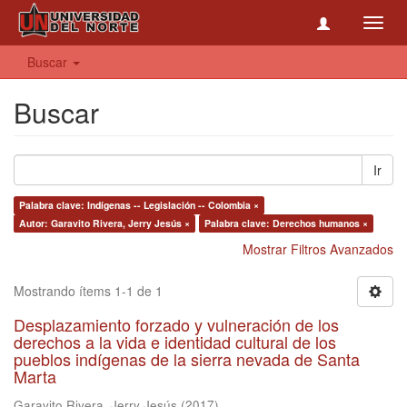
Toggl
navig
Buscar
Buscar
Ir
Palabra clave: Indígenas -- Legislación -- Colombia ×
Autor: Garavito Rivera, Jerry Jesús ×
Palabra clave: Derechos humanos ×
Mostrar Filtros Avanzados
Mostrando ítems 1-1 de 1
Desplazamiento forzado y vulneración de los
derechos a la vida e identidad cultural de los
pueblos indígenas de la sierra nevada de Santa
Marta
Garavito Rivera, Jerry Jesús
(
2017
)