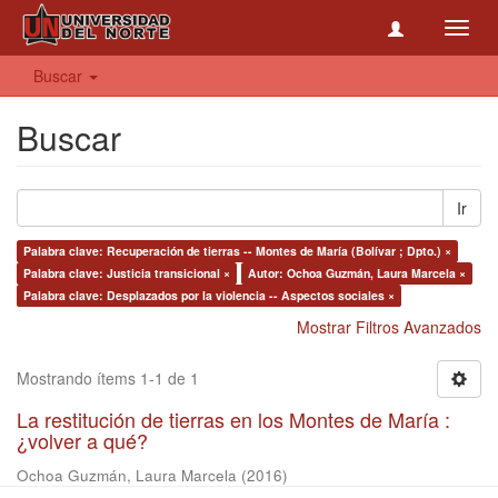
Toggl
navig
Buscar
Buscar
Ir
Palabra clave: Recuperación de tierras -- Montes de María (Bolívar ; Dpto.) ×
Palabra clave: Justicia transicional ×
Autor: Ochoa Guzmán, Laura Marcela ×
Palabra clave: Desplazados por la violencia -- Aspectos sociales ×
Mostrar Filtros Avanzados
Mostrando ítems 1-1 de 1
La restitución de tierras en los Montes de María :
¿volver a qué?
Ochoa Guzmán, Laura Marcela
(
2016
)