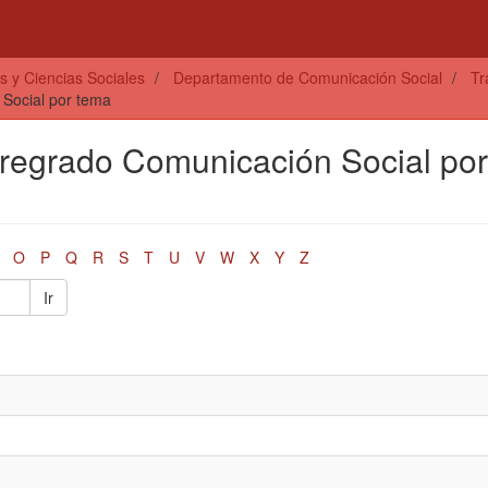
s y Ciencias Sociales
Departamento de Comunicación Social
Tr
 Social por tema
Pregrado Comunicación Social por
O
P
Q
R
S
T
U
V
W
X
Y
Z
Ir