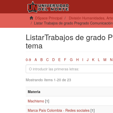
DSpace Principal
División Humanidades, Arte
Listar Trabajos de grado Pregrado Comunicación
ListarTrabajos de grado 
tema
0-9
A
B
C
D
E
F
G
H
I
J
K
L
M
N
Mostrando ítems 1-20 de 23
Materia
Machismo
[1]
Marca País Colombia - Redes sociales
[1]