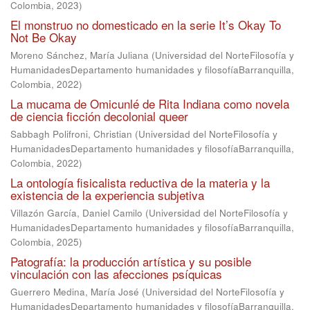
Colombia
,
2023
)
El monstruo no domesticado en la serie It’s Okay To
Not Be Okay
Moreno Sánchez, María Juliana
(
Universidad del NorteFilosofía y
HumanidadesDepartamento humanidades y filosofíaBarranquilla,
Colombia
,
2022
)
La mucama de Omicunlé de Rita Indiana como novela
de ciencia ficción decolonial queer
Sabbagh Polifroni, Christian
(
Universidad del NorteFilosofía y
HumanidadesDepartamento humanidades y filosofíaBarranquilla,
Colombia
,
2022
)
La ontología fisicalista reductiva de la materia y la
existencia de la experiencia subjetiva
Villazón García, Daniel Camilo
(
Universidad del NorteFilosofía y
HumanidadesDepartamento humanidades y filosofíaBarranquilla,
Colombia
,
2025
)
Patografía: la producción artística y su posible
vinculación con las afecciones psíquicas
Guerrero Medina, María José
(
Universidad del NorteFilosofía y
HumanidadesDepartamento humanidades y filosofíaBarranquilla,