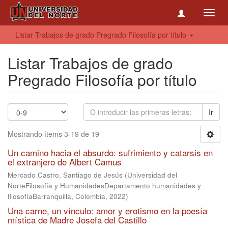
Toggl
navig
Listar Trabajos de grado Pregrado Filosofía por título
Listar Trabajos de grado
Pregrado Filosofía por título
Ir
Mostrando ítems 3-19 de 19
Un camino hacia el absurdo: sufrimiento y catarsis en
el extranjero de Albert Camus
Mercado Castro, Santiago de Jesús
(
Universidad del
NorteFilosofía y HumanidadesDepartamento humanidades y
filosofíaBarranquilla, Colombia
,
2022
)
Una carne, un vínculo: amor y erotismo en la poesía
mística de Madre Josefa del Castillo