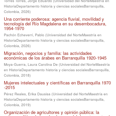
Torres Torres, Jorge Eduardo
(
Universidad del NorteMaestría en
HistoriaDepartamento historia y ciencias socialesBarranquilla,
Colombia
,
2026
)
Una corriente poderosa: agencia fluvial, movilidad y
tecnología del Río Magdalena en su desembocadura,
1954-1970
Pachón Echeverri, Pablo
(
Universidad del NorteMaestría en
HistoriaDepartamento historia y ciencias socialesBarranquilla,
Colombia
,
2026
)
Migración, negocios y familia: las actividades
económicas de los árabes en Barranquilla 1920-1945
Moya-Guerra, Laura Carolina De
(
Universidad del NorteMaestría
en HistoriaDepartamento historia y ciencias socialesBarranquilla,
Colombia
,
2018
)
Mujeres intelectuales y científicas en Barranquilla 1970
-2015
Pérez Reales, Erika Dausisa
(
Universidad del NorteMaestría en
HistoriaDepartamento historia y ciencias socialesBarranquilla,
Colombia
,
2019
)
Organización de agricultores y opinión pública: la