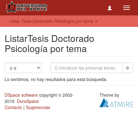
Toggl
navig
Listar Tesis Doctorado Psicología por tema
ListarTesis Doctorado
Psicología por tema
Ir
Lo sentimos, no hay resultados para esta búsqueda.
DSpace software
copyright © 2002-
Theme by
2016
DuraSpace
Contacto
|
Sugerencias