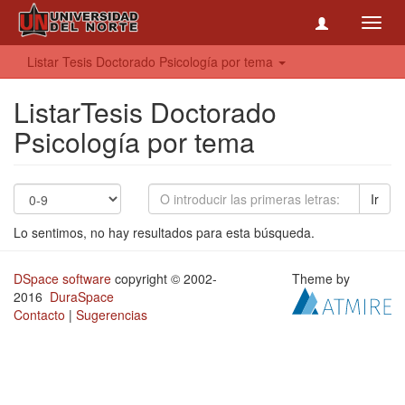
Toggl
navig
Listar Tesis Doctorado Psicología por tema
ListarTesis Doctorado
Psicología por tema
Ir
Lo sentimos, no hay resultados para esta búsqueda.
DSpace software
copyright © 2002-
Theme by
2016
DuraSpace
Contacto
|
Sugerencias