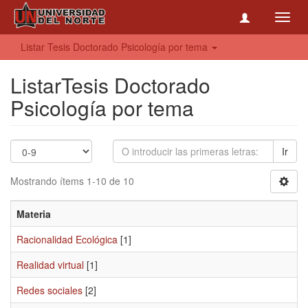
Toggl
navig
Listar Tesis Doctorado Psicología por tema
ListarTesis Doctorado
Psicología por tema
Ir
Mostrando ítems 1-10 de 10
Materia
Racionalidad Ecológica
[1]
Realidad virtual
[1]
Redes sociales
[2]