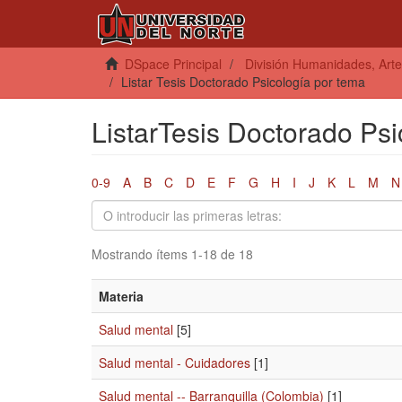
DSpace Principal
División Humanidades, Arte
Listar Tesis Doctorado Psicología por tema
ListarTesis Doctorado Psi
0-9
A
B
C
D
E
F
G
H
I
J
K
L
M
N
Mostrando ítems 1-18 de 18
Materia
Salud mental
[5]
Salud mental - Cuidadores
[1]
Salud mental -- Barranquilla (Colombia)
[1]