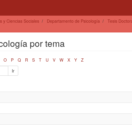
s y Ciencias Sociales
Departamento de Psicología
Tesis Doctor
cología por tema
O
P
Q
R
S
T
U
V
W
X
Y
Z
Ir